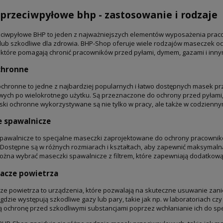
przeciwpyłowe bhp - zastosowanie i rodzaje
ciwpyłowe BHP to jeden z najważniejszych elementów wyposażenia pracow
lub szkodliwe dla zdrowia. BHP-Shop oferuje wiele rodzajów maseczek o
 które pomagają chronić pracowników przed pyłami, dymem, gazami i inny
chronne
chronne to jedne z najbardziej popularnych i łatwo dostępnych masek pr
ych po wielokrotnego użytku. Są przeznaczone do ochrony przed pyłami, d
ski ochronne wykorzystywane są nie tylko w pracy, ale także w codzienny
e spawalnicze
spawalnicze to specjalne maseczki zaprojektowane do ochrony pracownik
Dostępne są w różnych rozmiarach i kształtach, aby zapewnić maksymaln
ożna wybrać maseczki spawalnicze z filtrem, które zapewniają dodatkową
iacze powietrza
ze powietrza to urządzenia, które pozwalają na skuteczne usuwanie zani
 gdzie występują szkodliwe gazy lub pary, takie jak np. w laboratoriach 
 ochronę przed szkodliwymi substancjami poprzez wchłanianie ich do spec