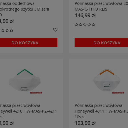
maska oddechowa
Półmaska przeciwpyłowa 20
lokrotnego użytku 3M serii
MAS-C-FFP3 REIS
146,99 zł
0
,99 zł
DO KOSZYKA
DO KOSZYKA
maska przeciwpyłowa
Półmaska przeciwpyłowa
eywell 4210 HW-MAS-P2-4211
Honeywell 4311 HW-MAS-P3
zt
10szt
,99 zł
193,99 zł