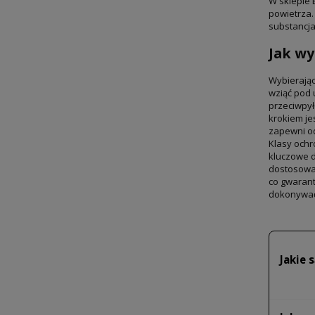
W sklepie 
powietrza
substancja
Jak w
Wybierając
wziąć pod 
przeciwpył
krokiem je
zapewni od
Klasy ochr
kluczowe d
dostosowan
co gwarant
dokonywać 
Jakie 
Rodzaje
spawaln