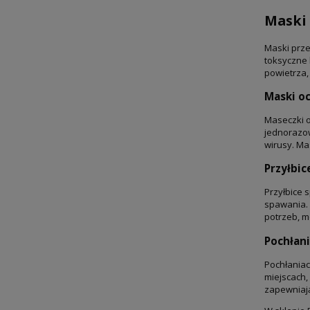
Maski 
Maski prze
toksyczne 
powietrza,
Maski o
Maseczki o
jednorazow
wirusy. Ma
Przyłbic
Przyłbice 
spawania. 
potrzeb, m
Pochłan
Pochłaniac
miejscach,
zapewniają