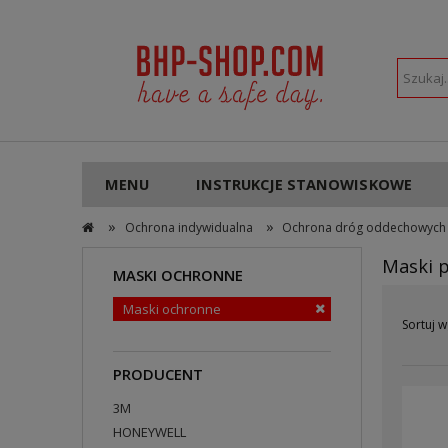
POLSKI
PLN
MENU
INSTRUKCJE STANOWISKOWE
»
»
Ochrona indywidualna
Ochrona dróg oddechowych
Maski 
MASKI OCHRONNE
Maski ochronne
Sortuj w
PRODUCENT
3M
HONEYWELL