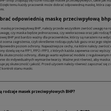
BHP-Shop znajdują się różne rodzaje masek przeciwpyłowych, takie jak m
. Dzięki temu każdy pracownik może dobrać odpowiednią maskę, która z
mi.
ybrać odpowiednią maskę przeciwpyłową bhp
 maskę przeciwpyłową BHP, należy przede wszystkim zwrócić uwagę na ro
uwagę, czy maska będzie jednorazowa, czy wielorazowa oraz jaki rodzaj f
owej BHP jest bardzo ważny dla pracowników, którzy są narażeni na wdyc
st ocena zagrożenia, czyli określenie rodzaju pyłu lub gazu oraz jego stę
powiedni poziom ochrony. Najważniejsze cechy, na które należy zwrócić 
ony dzielą się na FFP1, FFP2 i FFP3, z których każda zapewnia coraz wyżs
la skuteczności ochrony, dlatego warto wybierać modele z regulowanym n
ie do indywidualnych wymiarów twarzy. Ważne jest również, aby maska p
uje jej skuteczność i jakość. Przed użyciem należy również zapoznać się z i
kontroli stanu maski.
są rodzaje masek przeciwpyłowych BHP?
 masek przeciwpyłowych BHP obejmują różnorodne środki ochrony dróg od
icze oraz pochłaniacze powietrza. Maski te są kluczowe w zapewnieniu