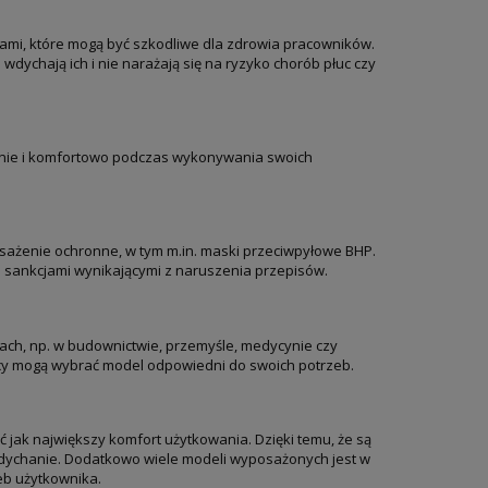
mi, które mogą być szkodliwe dla zdrowia pracowników.
wdychają ich i nie narażają się na ryzyko chorób płuc czy
cznie i komfortowo podczas wykonywania swoich
żenie ochronne, w tym m.in. maski przeciwpyłowe BHP.
d sankcjami wynikającymi z naruszenia przepisów.
ach, np. w budownictwie, przemyśle, medycynie czy
nicy mogą wybrać model odpowiedni do swoich potrzeb.
jak największy komfort użytkowania. Dzięki temu, że są
ddychanie. Dodatkowo wiele modeli wyposażonych jest w
eb użytkownika.