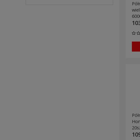
Pół
wie
600
103
Pół
Hon
20s
109