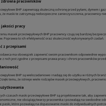
 zdrowia pracowników
ciwpyłowe BHP zapewniają skuteczną ochronę przed pyłami, dymem i gaza
u, że maski te zatrzymują niebezpieczne zanieczyszczenia, pracownicy nie 
jakości pracy
zeniu masek przeciwpyłowych BHP pracownicy czują się bardziej bezpie
w. Poprawia to ich efektywność oraz skuteczność wykonywanych zadań.
ć z przepisami
codawca ma obowiązek zapewnić swoim pracownikom odpowiednie wyposa
e z nich jest zgodne z przepisami prawa pracy i chroni pracowników prze
daniowość
ciwpyłowe BHP są wielozadaniowe i nadają się do użytku w różnych branż
. Dzięki temu, że istnieje wiele rodzajów masek przeciwpyłowych, pracow
użytkowania
zych czasach maski przeciwpyłowe BHP są projektowane tak, aby zapewnić 
rgonomiczne, nie obciążają twarzy pracownika i pozwalają na swobodne o
 paski, które pozwalają na dopasowanie maski do indywidualnych potrz