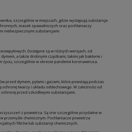
nika, szczególnie w miejscach, gdzie występują substancje
chronnych, masek spawalniczych oraz pochłaniaczy
mi niebezpiecznymi substancjami.
zeciwpyłowych. Dostępne są w różnych wersjach, od
ymem, a także drobnymi cząstkami, takimi jak bakterie i
m życiu, szczególnie w okresie pandemii koronawirusa.
ów przed dymem, pyłami i gazami, które powstają podczas
ą ochronę twarzy i układu oddechowego. W zależności od
 ochronę przed szkodliwymi substancjami.
eczyszczeń z powietrza. Są one szczególnie przydatne w
czy w przemyśle chemicznym. Pochłaniacze powietrza
jalnych filtrów lub substancji chemicznych.