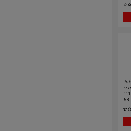
Pół
zaw
411
63,