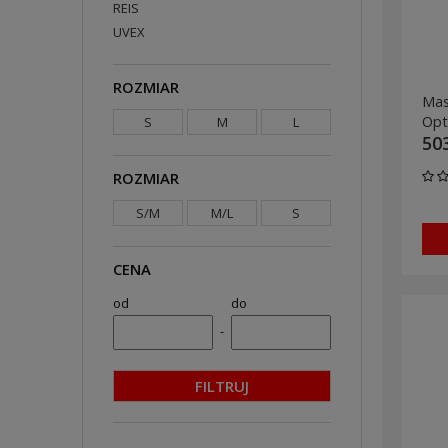
REIS
UVEX
ROZMIAR
Mas
Opt
S
M
L
503
ROZMIAR
S/M
M/L
S
CENA
od
do
-
FILTRUJ