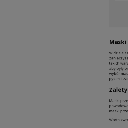
Maski
W dzisiejs
zanieczysz
takich war
aby były o
wybór mase
pyłami i z
Zalet
Maski prze
powodować
maski prz
Warto zwró