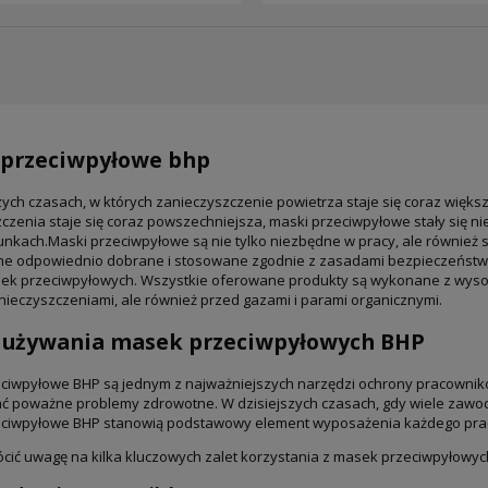
 przeciwpyłowe bhp
zych czasach, w których zanieczyszczenie powietrza staje się coraz więk
czenia staje się coraz powszechniejsza, maski przeciwpyłowe stały się
unkach.Maski przeciwpyłowe są nie tylko niezbędne w pracy, ale również
ne odpowiednio dobrane i stosowane zgodnie z zasadami bezpieczeństwa. 
k przeciwpyłowych. Wszystkie oferowane produkty są wykonane z wysokie
anieczyszczeniami, ale również przed gazami i parami organicznymi.
y używania masek przeciwpyłowych BHP
ciwpyłowe BHP są jednym z najważniejszych narzędzi ochrony pracownik
 poważne problemy zdrowotne. W dzisiejszych czasach, gdy wiele zawo
eciwpyłowe BHP stanowią podstawowy element wyposażenia każdego pra
cić uwagę na kilka kluczowych zalet korzystania z masek przeciwpyłowyc