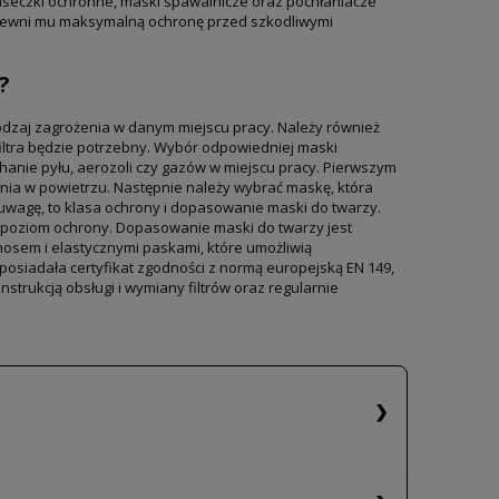
aseczki ochronne, maski spawalnicze oraz pochłaniacze
apewni mu maksymalną ochronę przed szkodliwymi
?
dzaj zagrożenia w danym miejscu pracy. Należy również
iltra będzie potrzebny. Wybór odpowiedniej maski
hanie pyłu, aerozoli czy gazów w miejscu pracy. Pierwszym
żenia w powietrzu. Następnie należy wybrać maskę, która
uwagę, to klasa ochrony i dopasowanie maski do twarzy.
zy poziom ochrony. Dopasowanie maski do twarzy jest
osem i elastycznymi paskami, które umożliwią
osiadała certyfikat zgodności z normą europejską EN 149,
nstrukcją obsługi i wymiany filtrów oraz regularnie
dechowych, takie jak maski ochronne, przyłbice
 bezpieczeństwa pracownikom w środowiskach o wysokim