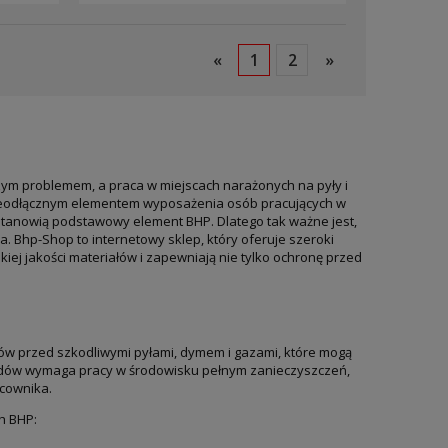
«
1
2
»
szym problemem, a praca w miejscach narażonych na pyły i
 nieodłącznym elementem wyposażenia osób pracujących w
 stanowią podstawowy element BHP. Dlatego tak ważne jest,
Bhp-Shop to internetowy sklep, który oferuje szeroki
j jakości materiałów i zapewniają nie tylko ochronę przed
ów przed szkodliwymi pyłami, dymem i gazami, które mogą
dów wymaga pracy w środowisku pełnym zanieczyszczeń,
cownika.
h BHP: