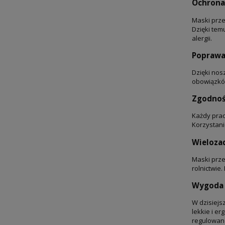
Ochrona
Maski prze
Dzięki tem
alergii.
Poprawa 
Dzięki nos
obowiązkó
Zgodnoś
Każdy pra
Korzystani
Wieloza
Maski prze
rolnictwie
Wygoda 
W dzisiejs
lekkie i e
regulowane